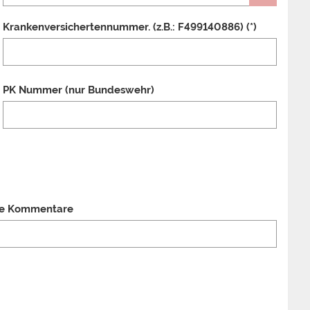
Krankenversichertennummer. (z.B.: F499140886) (*)
PK Nummer (nur Bundeswehr)
ere Kommentare