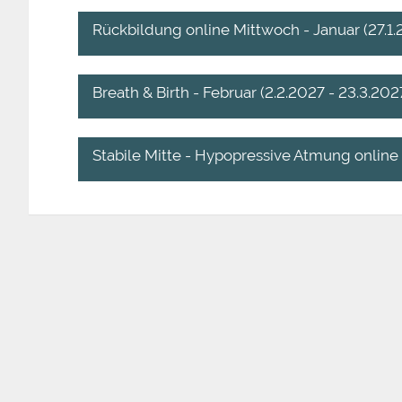
Rückbildung online Mittwoch - Januar (27.1.
Breath & Birth - Februar (2.2.2027 - 23.3.202
Stabile Mitte - Hypopressive Atmung online -