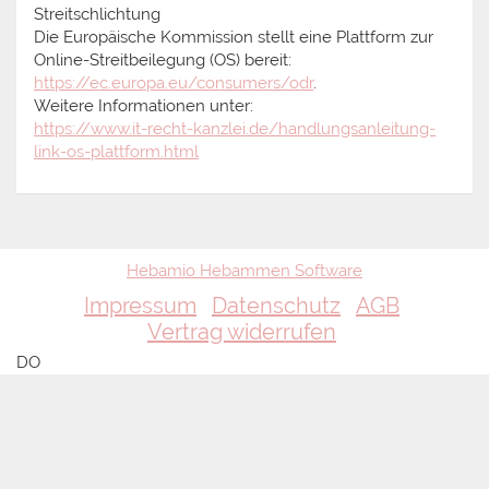
Streitschlichtung
Die Europäische Kommission stellt eine Plattform zur
Online-Streitbeilegung (OS) bereit:
https://ec.europa.eu/consumers/odr
.
Weitere Informationen unter:
https://www.it-recht-kanzlei.de/handlungsanleitung-
link-os-plattform.html
Hebamio Hebammen Software
Impressum
Datenschutz
AGB
Vertrag widerrufen
DO