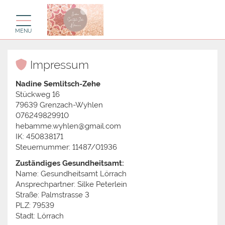
Toggle navigation
MENU
Impressum
Nadine Semlitsch-Zehe
Stückweg 16
79639 Grenzach-Wyhlen
076249829910
hebamme.wyhlen@gmail.com
IK: 450838171
Steuernummer: 11487/01936
Zuständiges Gesundheitsamt:
Name: Gesundheitsamt Lörrach
Ansprechpartner: Silke Peterlein
Straße: Palmstrasse 3
PLZ: 79539
Stadt: Lörrach